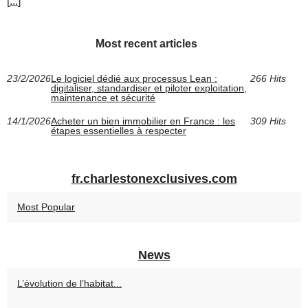
[
...
]
Most recent articles
23/2/2026
Le logiciel dédié aux processus Lean :
266 Hits
digitaliser, standardiser et piloter exploitation,
maintenance et sécurité
14/1/2026
Acheter un bien immobilier en France : les
309 Hits
étapes essentielles à respecter
fr.charlestonexclusives.com
Most Popular
News
L’évolution de l’habitat...